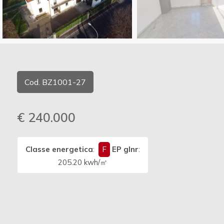
Commerciali
Vedi più foto
Industriali
Cod. BZ1001-27
Terreni
€ 240.000
Prezzo
Classe energetica
:
F
EP glnr
:
205.20 kwh/㎡
Totale