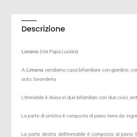
mq
Descrizione
Limana
(Via Papa Luciani)
Locali
minimi
A
Limana
vendiamo casa bifamiliare con giardino, co
auto, lavanderia.
Qualsiasi
L'immobile è diviso in due bifamiliari, con due civici,
1
La parte di sinistra è composta al piano terra da: ing
2
La parte destra dell'immobile è composta al piano 