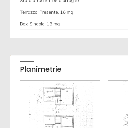
Stato attuale: Libero al rogito
Terrazzo: Presente, 16 mq
Giardino
Box: Singolo, 18 mq
Posto auto/Box
Balcone/Terrazzo
Ascensore
Planimetrie
Arredato
Nuova costruzione
Lusso