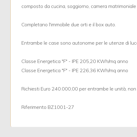
3
composto da cucina, soggiorno, camera matrimoniale
4
Completano l'immobile due orti e il box auto.
5
Entrambe le case sono autonome per le utenze di lu
5+
Classe Energetica "F" - IPE 205,20 KWh/mq anno
Classe Energetica "F" - IPE 226,36 KWh/mq anno
Bagni
minimi
Richiesti Euro 240.000,00 per entrambe le unità, non 
Qualsiasi
Riferimento BZ1001-27
1
2