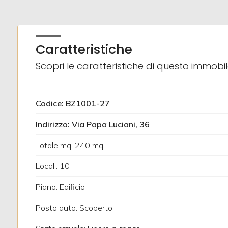
2
Caratteristiche
3
Scopri le caratteristiche di questo immobi
4
Codice: BZ1001-27
5
Indirizzo: Via Papa Luciani, 36
5+
Totale mq: 240 mq
Locali: 10
Altre
Piano: Edificio
opzioni
Posto auto: Scoperto
-
multiscelta