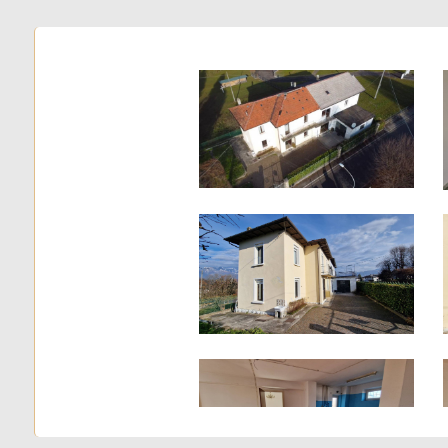
3
4
5
5+
Camere
minime
Qualsiasi
1