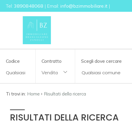
Tel:
3890848068
| Email:
info@bzimmobiliare.it
|
Codice
HOME
CHI
Contratto
SIAMO
Qualsiasi
Codice
Contratto
Scegli dove cercare
IMMOBILI
Vendita
Vendita
SERVIZI
›
Ti trovi in:
Home
Risultati della ricerca
Affitto
CONTATTI
RISULTATI DELLA RICERCA
Scegli
dove