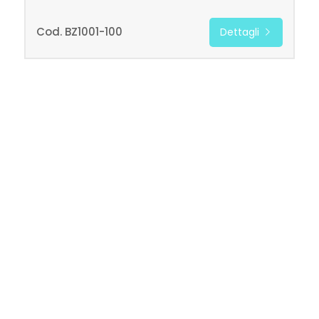
mq
Cod. BZ1001-100
Dettagli
Locali
minimi
Qualsiasi
1
2