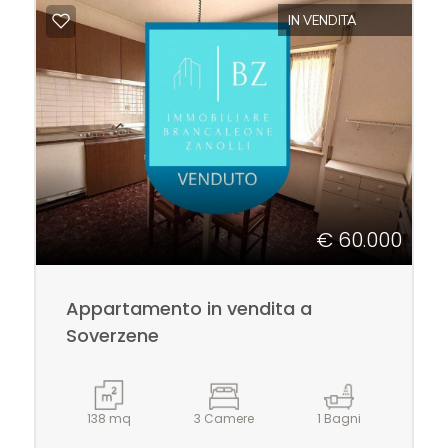
IN VENDITA
Commerciali
Industriali
Terreni
€ 60.000
Prezzo
Appartamento in vendita a
Soverzene
138 mq
3 Camere
1 Bagni
Totale