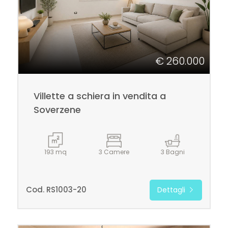
cercare
Belluno
€ 260.000
Soverzene
Villette a schiera in vendita a
Soverzene
Tipologia
193 mq
3 Camere
3 Bagni
-
multiscelta
Cod. RS1003-20
Dettagli
Qualsiasi
Residenziali